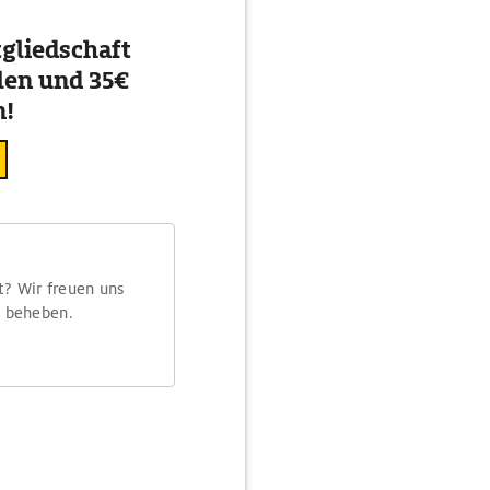
gliedschaft
en und 35€
n!
t? Wir freuen uns
m beheben.