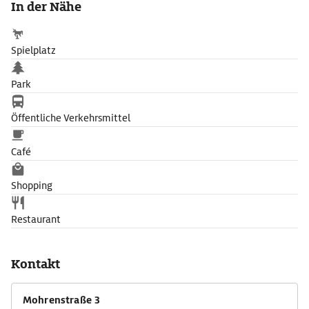
In der Nähe
65 m hohen Dach des Gaskessels. Das Restaurant Aposto
rundet das Genussangbot ab.
Spielplatz
Park
Öffentliche Verkehrsmittel
Café
Shopping
Restaurant
Kontakt
Mohrenstraße 3