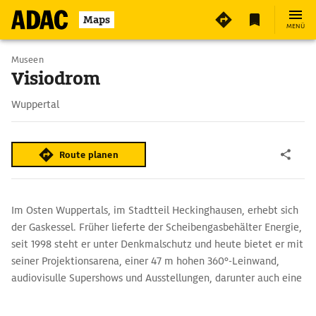
7
Maps
MENÜ
Museen
Visiodrom
Wuppertal
Route planen
Im Osten Wuppertals, im Stadtteil Heckinghausen, erhebt sich
der Gaskessel. Früher lieferte der Scheibengasbehälter Energie,
seit 1998 steht er unter Denkmalschutz und heute bietet er mit
seiner Projektionsarena, einer 47 m hohen 360°-Leinwand,
audiovisulle Supershows und Ausstellungen, darunter auch eine
zum Umbau des Gaskessels zum Visiodrom. Für Frischluft und
großartige Ausblicke auf Wuppertal sorgt der Skywalk auf dem