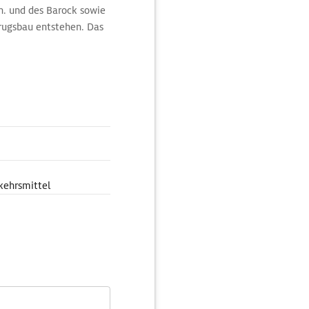
h. und des Barock sowie
erugsbau entstehen. Das
er Kölner Bürger.
kehrsmittel