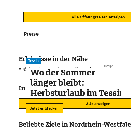
Alle Öffnungszeiten anzeigen
Preise
Erlebnisse in der Nähe
Tessin
Anzeige
Angebote für unvergessliche Momente
Wo der Sommer
länger bleibt:
In der Umgebung
Herbsturlaub im Tessin
Alle anzeigen
Jetzt entdecken
Beliebte Ziele in Nordrhein-Westfal