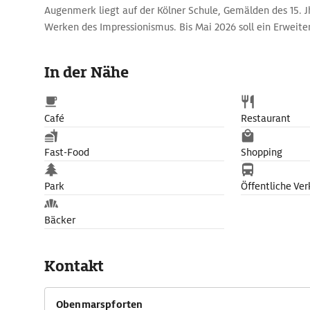
Augenmerk liegt auf der Kölner Schule, Gemälden des 15. J
Werken des Impressionismus. Bis Mai 2026 soll ein Erweit
gotische Gebäude nebenan ist der Gürzenich, der Festsaal d
In der Nähe
Café
Restaurant
Fast-Food
Shopping
Park
Öffentliche Ver
Bäcker
Kontakt
Obenmarspforten