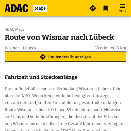
Maps
MENÜ
Start wählen
ADAC Maps
Route von Wismar nach Lübeck
Ziel eingeben
Wismar - Lübeck
53 min · 68,5 km
Routendetails anzeigen
Fahrtzeit und Streckenlänge
Die im Regelfall schnellste Verbindung Wismar – Lübeck führt
über die A 20. Wenn keine verkehrsbedingten Umwege
vorzufinden sind, sollten Sie auf der insgesamt 68 km langen
Route Wismar – Lübeck 0 h und 53 min einrechnen. Hinweise
zu Staus und Verkehrsstörungen, die derzeit auf der Strecke
von Wismar aus nach Lübeck die Gesamtfahrtdauer verlängern
können, lassen sich über den ADAC Maps Routenplaner