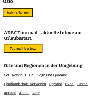
Oslo
Mehr erfahren
ADAC Tourmail - aktuelle Infos zum
Urlaubsstart.
Tourmail bestellen
Orte und Regionen in der Umgebung
Gol
Rolvshus
Hol
Sogn und Fjordane
Fjordlandschaft Norwegen
Oppland
Uvdal
Lærdal
Aurland
Aurdal
Vang