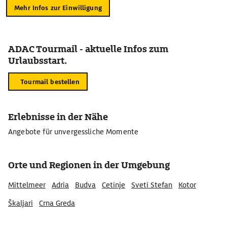
Mehr Infos zur Einwilligung
ADAC Tourmail - aktuelle Infos zum
Urlaubsstart.
Tourmail bestellen
Erlebnisse in der Nähe
Angebote für unvergessliche Momente
Orte und Regionen in der Umgebung
Mittelmeer
Adria
Budva
Cetinje
Sveti Stefan
Kotor
Škaljari
Crna Greda