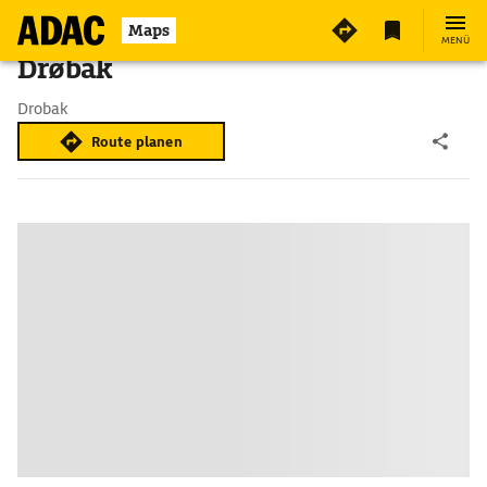
Maps
MENÜ
Drøbak
Drobak
Route planen