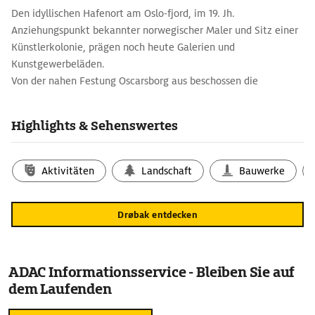
Den idyllischen Hafenort am Oslo-fjord, im 19. Jh.
Anziehungspunkt bekannter norwegischer Maler und Sitz einer
Künstlerkolonie, prägen noch heute Galerien und
Kunstgewerbeläden.
Von der nahen Festung Oscarsborg aus beschossen die
Norweger im April 1940 mit Uralt-Kanonen die deutsche
Invasionsflotte und versenkten das Kriegsschiff ›Blücher‹. Zwar
Highlights & Sehenswertes
konnte dies die Besetzung des Landes nicht verhindern, es
verschaffte König und Regierung jedoch die nötige Zeit, sich ins
Exil in Sicherheit zu bringen.
Aktivitäten
Landschaft
Bauwerke
Drøbak entdecken
ADAC Informationsservice - Bleiben Sie auf
dem Laufenden