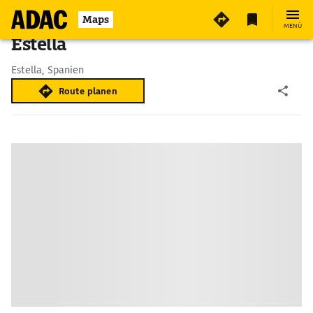
Maps
MENÜ
Estella
Estella, Spanien
Route planen