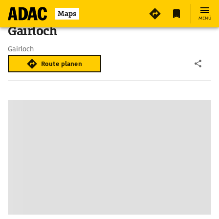
Maps
MENÜ
Gairloch
Gairloch
Route planen