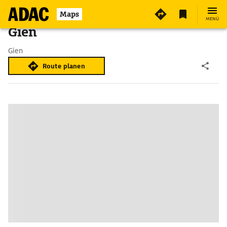
Maps
MENÜ
Gien
Gien
Route planen