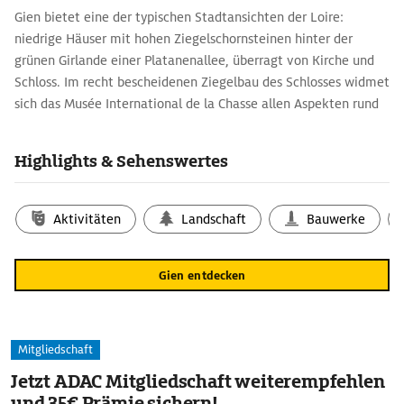
Gien bietet eine der ­typischen Stadtansichten der Loire:
niedrige Häuser mit hohen Ziegelschornsteinen hinter der
grünen Girlande einer Platanenallee, überragt von Kirche und
Schloss. Im recht bescheidenen Ziegelbau des Schlosses widmet
sich das Musée International de la Chasse allen Aspekten rund
um die Jagd. Zu ­sehen sind alte Waffen, Trophäen, Jagdhörner
und Gemälde, welche die Geschichte und verschiedene
Highlights & Sehenswertes
Varianten des einst königlichen Sports illustrieren. Berühmt ist
Gien auch als Stadt der Fayencen: Mit einer Auswahl solcher
historischer kunsthandwerklicher Keramiken veranschaulicht
Aktivitäten
Landschaft
Bauwerke
das Musée de la Faïencerie, welches im Felsenkeller der alten
Fayencefabrik eingerichtet ist, rund 200 Jahre Fayencekunst
Gien entdecken
sowie den Wandel von Form, Dekor und Technik.
Mitgliedschaft
Jetzt ADAC Mitgliedschaft weiterempfehlen
und 35€ Prämie sichern!