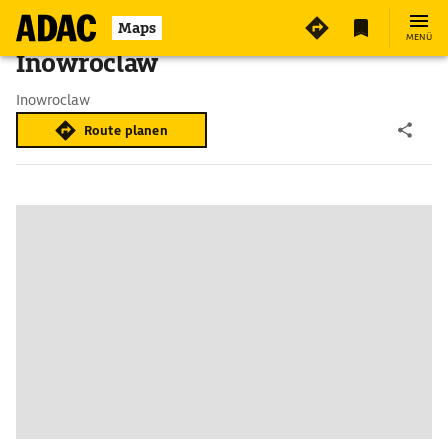
Maps
MENÜ
Inowroclaw
Inowroclaw
Route planen