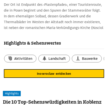
Der Ort ist Endpunkt des ›Piastenpfades‹, einer Touristenroute,
die in Posen beginnt und den Spuren der Stammesväter folgt.
In dem ehemaligen Solbad, dessen Gradierwerk und die
Thermalbäder im Westen der Altstadt noch immer existieren,
ist neben der romanischen Maria-Verkündigungs-Kirche (Kosciol
N. M. Panny) noch die spätgotische Pfarrkirche des hl. Nikolaus
(Kosciol sw. Mikolaja) aus dem 15. Jh. sehenswert. Modern
Highlights & Sehenswertes
umgestaltet ist das alte Gradiewerk; bunte LED-Lampen
beleuchten die alten Schlehenzweige, an denen sanft das
Salzwasser hinunterrieselt.
Aktivitäten
Landschaft
Bauwerke
Inowroclaw entdecken
Highlights
Die 10 Top-Sehenswürdigkeiten in Koblenz