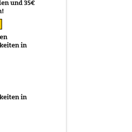
en und 35€
n!
ten
eiten in
eiten in