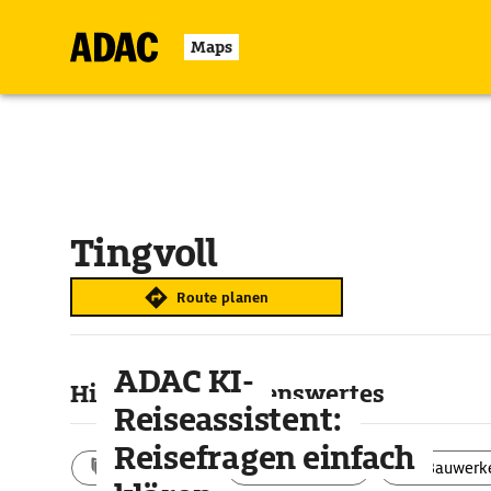
Maps
Tingvoll
Route planen
ADAC KI-
Highlights & Sehenswertes
Reiseassistent:
Reisefragen einfach
Aktivitäten
Landschaft
Bauwerk