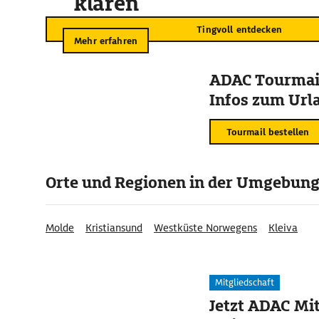
klären
Tingvoll entdecken
Mehr erfahren
ADAC Tourmail
Infos zum Urla
Tourmail bestellen
Orte und Regionen in der Umgebun
Molde
Kristiansund
Westküste Norwegens
Kleiva
Mitgliedschaft
Jetzt ADAC Mit