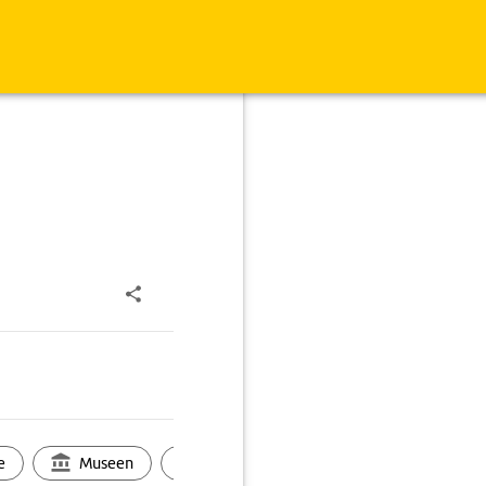
e
Museen
Ortsbild
Touren
Ges