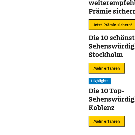
weiterempfehl
Prämie sicher
Jetzt Prämie sichern!
Die 10 schöns
Sehenswürdigk
Stockholm
Mehr erfahren
Highlights
Die 10 Top-
Sehenswürdigk
Koblenz
Mehr erfahren