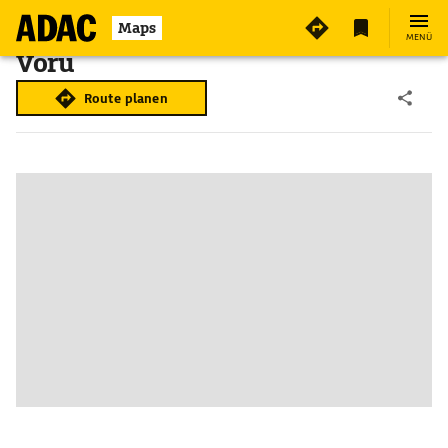
Maps
MENÜ
Võru
Route planen