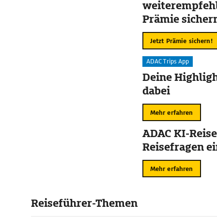
weiterempfehl
Prämie sicher
Jetzt Prämie sichern!
ADAC Trips App
Deine Highligh
dabei
Mehr erfahren
ADAC KI-Reise
Reisefragen ei
Mehr erfahren
Reiseführer-Themen