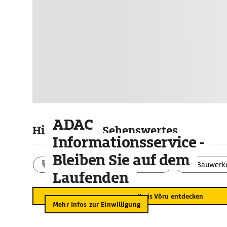
ADAC
Highlights & Sehenswertes
Informationsservice -
Bleiben Sie auf dem
Aktivitäten
Landschaft
Bauwerk
Laufenden
Kreis Võru entdecken
Mehr Infos zur Einwilligung