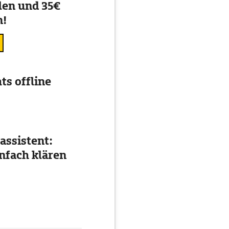
en und 35€
n!
ts offline
assistent:
nfach klären