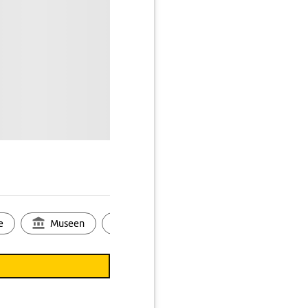
e
Museen
Ortsbild
Touren
Ges