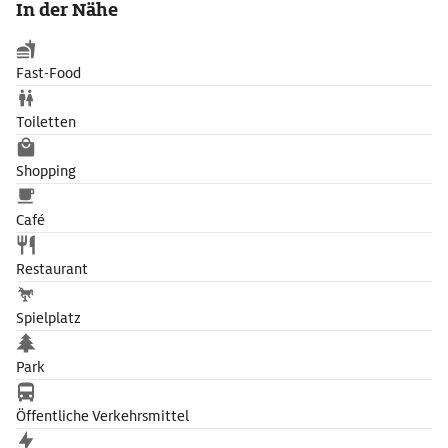
In der Nähe
Ausgangspunkt für Wanderungen durch das Biosphärenreservat
Vessertal und den Thüringer Wald. Die Autobahnen A71 und A73
erreichen Sie nach etwa 5 Minuten.
Fast-Food
Toiletten
Shopping
Café
Restaurant
Spielplatz
Park
Öffentliche Verkehrsmittel