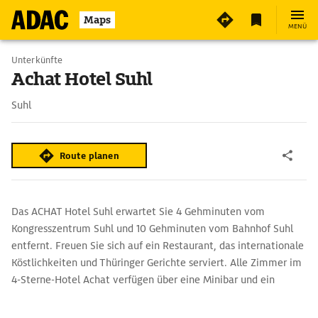
5
Maps
MENÜ
Unterkünfte
Achat Hotel Suhl
Suhl
Route planen
Das ACHAT Hotel Suhl erwartet Sie 4 Gehminuten vom
Kongresszentrum Suhl und 10 Gehminuten vom Bahnhof Suhl
entfernt. Freuen Sie sich auf ein Restaurant, das internationale
Köstlichkeiten und Thüringer Gerichte serviert. Alle Zimmer im
4-Sterne-Hotel Achat verfügen über eine Minibar und ein
eigenes Bad mit einem Haartrockner. Einige Zimmer bieten
zudem einen Balkon. Das ACHAT Hotel Suhl ist ein guter