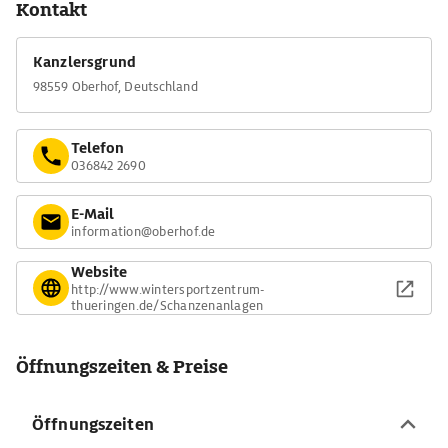
Kontakt
Die Ausstattung mit Matten ermöglicht auch sommerliches
Training.
Kanzlersgrund
Derzeit ist die Anlage im Kanzlersgrund leider kein Bestandteil
98559 Oberhof, Deutschland
des Skisprung-Weltcups.
Telefon
036842 2690
E-Mail
information@oberhof.de
Website
http://www.wintersportzentrum-
thueringen.de/Schanzenanlagen
Öffnungszeiten & Preise
Öffnungszeiten