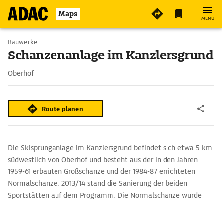
3
Maps
MENÜ
Bauwerke
Schanzenanlage im Kanzlersgrund
Oberhof
Route planen
Die Skisprunganlage im Kanzlersgrund befindet sich etwa 5 km
südwestlich von Oberhof und besteht aus der in den Jahren
1959-61 erbauten Großschanze und der 1984-87 errichteten
Normalschanze. 2013/14 stand die Sanierung der beiden
Sportstätten auf dem Programm. Die Normalschanze wurde
abgerissen und neu gebaut. Außerdem bekamen beide
Schanzen im Zuge dieser Maßnahmen eine Keramik-Anlaufspur.