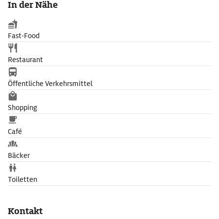
In der Nähe
Atmosphäre geschaffen. Der alte Tresen der Apotheke bildet
heute die Bar. Die isländische und europäische Küche genießt
einen ausgezeichneten Ruf.
Fast-Food
Restaurant
Öffentliche Verkehrsmittel
Shopping
Café
Bäcker
Toiletten
Kontakt