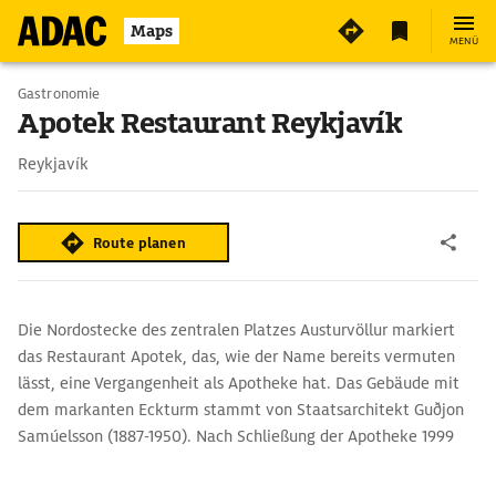
Maps
MENÜ
Gastronomie
Apotek Restaurant Reykjavík
Reykjavík
Route planen
Die Nordostecke des zentralen Platzes Austurvöllur markiert
das Restaurant Apotek, das, wie der Name bereits vermuten
lässt, eine Vergangenheit als Apotheke hat. Das Gebäude mit
dem markanten Eckturm stammt von Staatsarchitekt Guðjon
Samúelsson (1887-1950). Nach Schließung der Apotheke 1999
zog das Restaurant hier ein. Unter Einbeziehung der
ursprünglichen Einrichtung wurde eine stilvolle gemütliche