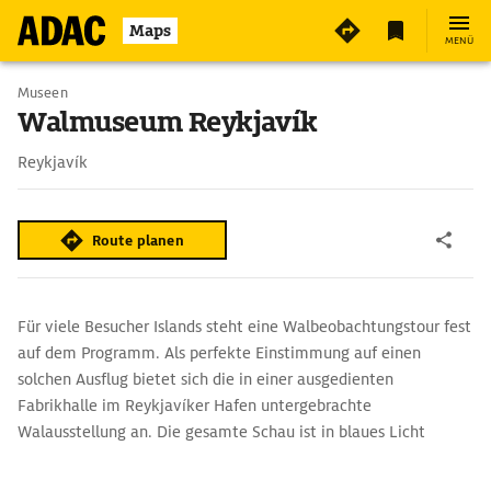
Maps
MENÜ
Museen
Walmuseum Reykjavík
Reykjavík
Route planen
Für viele Besucher Islands steht eine Walbeobachtungstour fest
auf dem Programm. Als perfekte Einstimmung auf einen
solchen Ausflug bietet sich die in einer ausgedienten
Fabrikhalle im Reykjavíker Hafen untergebrachte
Walausstellung an. Die gesamte Schau ist in blaues Licht
gehüllt. 23 lebensgroße Walmodelle hängen von der Decke,
vom kleinen Delfin bis zum riesigen Blauwal, der mit einer