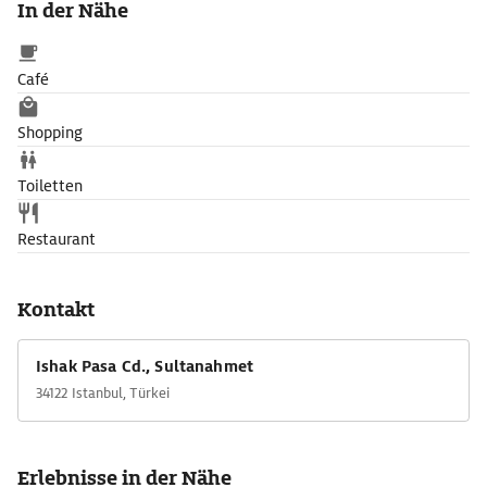
In der Nähe
rotweißgebänderten Bögen sowie Reliefplatten mit filigranen
Rankenmotiven.
Café
Shopping
Toiletten
Restaurant
Kontakt
Ishak Pasa Cd., Sultanahmet
34122 Istanbul, Türkei
Erlebnisse in der Nähe