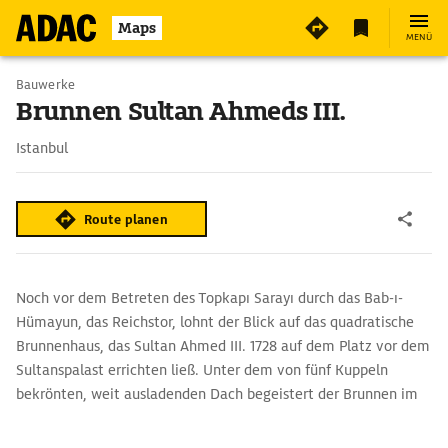
2
Maps
MENÜ
Bauwerke
Brunnen Sultan Ahmeds III.
Istanbul
Route planen
Noch vor dem Betreten des Topkapı Sarayı durch das Bab-ı-
Hümayun, das Reichstor, lohnt der Blick auf das quadratische
Brunnenhaus, das Sultan Ahmed III. 1728 auf dem Platz vor dem
Sultanspalast errichten ließ. Unter dem von fünf Kuppeln
bekrönten, weit ausladenden Dach begeistert der Brunnen im
Stil des Türkischem Rokoko durch seinen reichen Bauschmuck.
Die Brunnenschalen auf allen vier Seiten werden gerahmt von