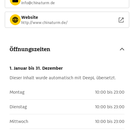
wird Deftiges aus Bayern wie zum Beispiel Obazda, Leberkäs
info@chinaturm.de
oder Ochsenbratwurst. Eine bayerische Blaskapelle mit
Kapellmeister begleitet das bunte Treiben regelmäßig
Website
http://www.chinaturm.de/
musikalisch.
Öffnungszeiten
1. Januar
bis 31. Dezember
Dieser Inhalt wurde automatisch mit DeepL übersetzt.
Montag
10:00 bis 23:00
Dienstag
10:00 bis 23:00
Mittwoch
10:00 bis 23:00