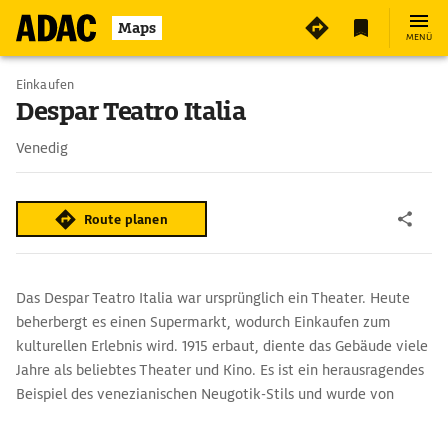
Maps
MENÜ
Einkaufen
Despar Teatro Italia
Venedig
Route planen
Das Despar Teatro Italia war ursprünglich ein Theater. Heute
beherbergt es einen Supermarkt, wodurch Einkaufen zum
kulturellen Erlebnis wird. 1915 erbaut, diente das Gebäude viele
Jahre als beliebtes Theater und Kino. Es ist ein herausragendes
Beispiel des venezianischen Neugotik-Stils und wurde von
Giovanni Sardi entworfen, der auch die Fassade des berühmten
Hotels Excelsior am Lido von Venedig gestaltet hat. Das