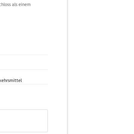
chloss als einem
 der 600 m langen
it edlem Mobiliar und
rden 14 t Blattgold
em Festsaal im Harem
taunen nicht mehr
s einer der prächtigsten.
Victoria, wiegt 4,5 t. In
k, der Begründer der
r 1938 im Palast
kehrsmittel