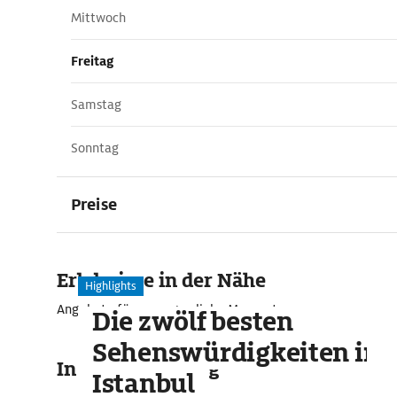
Mittwoch
Freitag
Samstag
Sonntag
Preise
Erlebnisse in der Nähe
Highlights
Angebote für unvergessliche Momente
Die zwölf besten
Sehenswürdigkeiten in
In der Umgebung
Istanbul