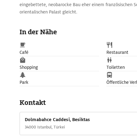
eingebettete, neobarocke Bau eher einem französischen S
orientalischen Palast gleicht.
Die Anlage beeindruckt allein durch ihre Ausmaße: Hinter
Fassade gibt es 46 Säle und 285 Zimmer, allesamt reich m
In der Nähe
kostbaren Teppichen ausgestattet. Für die Verzierungen wu
verarbeitet. Sind Besucher schon vom Treppenhaus und d
beeindruckt, kommen sie im Muayede-Festsaal aus dem S
Café
Restaurant
heraus. Er gilt als größter Ballsaal der Welt - und ist gewis
Der riesige Kronleuchter, ein Geschenk der britischen Queen 
Shopping
Toiletten
diesem Saal wurde übrigens General Mustafa Kemal Atatür
modernen Türkei, aufgebahrt, nachdem er am 10. Novembe
Park
Öffentliche Ver
gestorben war.
Kontakt
Dolmabahce Caddesi, Besiktas
34000 Istanbul, Türkei