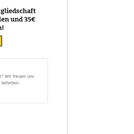
gliedschaft
en und 35€
n!
t? Wir freuen uns
m beheben.