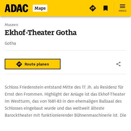
Maps
MENÜ
Museen
Ekhof-Theater Gotha
Gotha
Route planen
Schloss Friedenstein entstand Mitte des 17. Jh. als Residenz für
Ernst den Frommen. Highlight der Anlage ist das Ekhof-Theater
im Westturm, das von 1681-83 in den ehemaligen Ballsaal des
Schlosses eingebaut wurde und das weltweit älteste
Barocktheater mit funktionierender Bühnenmaschinerie ist. Die
ausgefeilte Bühnentechnik mit Kulissenwagen und Seilzügen
stammt vom Mailänder Bühnenbildner Giacomo Torelli und