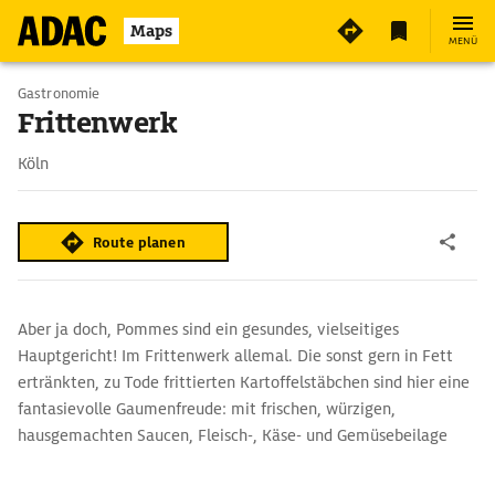
Maps
MENÜ
Gastronomie
Frittenwerk
Köln
Route planen
Aber ja doch, Pommes sind ein gesundes, vielseitiges
Hauptgericht! Im Frittenwerk allemal. Die sonst gern in Fett
ertränkten, zu Tode frittierten Kartoffelstäbchen sind hier eine
fantasievolle Gaumenfreude: mit frischen, würzigen,
hausgemachten Saucen, Fleisch-, Käse- und Gemüsebeilage
von deftig bis exotisch.