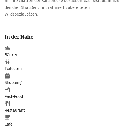
Jh. im Schatten der Karlsbrücke bezaubert das Restaurant »Zu
den drei Straußen« mit raffiniert zubereiteten
Wildspezialitäten.
In der Nähe
Bäcker
Toiletten
Shopping
Fast-Food
Restaurant
Café