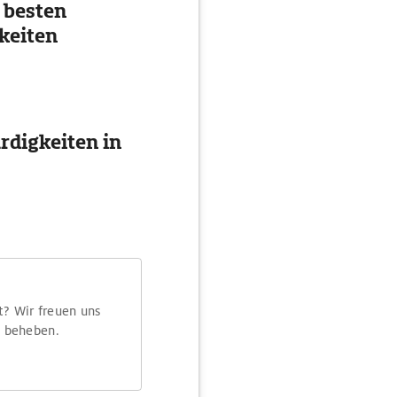
 besten
keiten
digkeiten in
t? Wir freuen uns
m beheben.