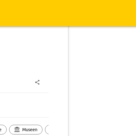
e
Museen
Ortsbild
Touren
Ges