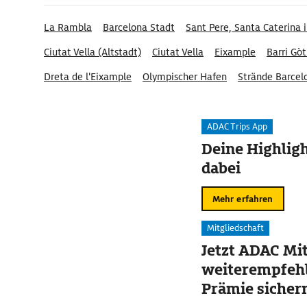
La Rambla
Barcelona Stadt
Sant Pere, Santa Caterina i
Ciutat Vella (Altstadt)
Ciutat Vella
Eixample
Barri Gòt
Dreta de l'Eixample
Olympischer Hafen
Strände Barcel
Plaça de Catalunya
Plaça de la Sagrada Familia
L'Eixa
ADAC Trips App
Deine Highligh
dabei
Mehr erfahren
Mitgliedschaft
Jetzt ADAC Mit
weiterempfehl
Prämie sicher