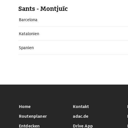
Sants - Montjuïc
Barcelona
Katalonien
Spanien
Home
Kontakt
Routenplaner
adac.de
Entdecken
Drive App