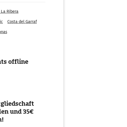
 La Ribera
ic
Costa del Garraf
onas
mple
ts offline
gliedschaft
en und 35€
n!