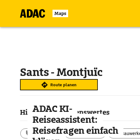
Maps
Sants - Montjuïc
Route planen
ADAC KI-
Highlights & Sehenswertes
Reiseassistent:
Reisefragen einfach
Aktivitäten
Landschaft
Bauwerk