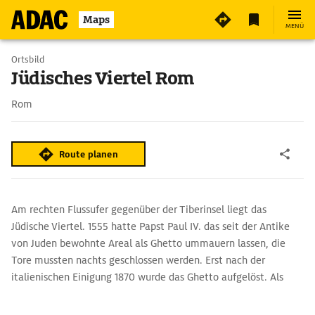
Maps
MENÜ
Ortsbild
Jüdisches Viertel Rom
Rom
Route planen
Am rechten Flussufer gegenüber der Tiberinsel liegt das
Jüdische Viertel. 1555 hatte Papst Paul IV. das seit der Antike
von Juden bewohnte Areal als Ghetto ummauern lassen, die
Tore mussten nachts geschlossen werden. Erst nach der
italienischen Einigung 1870 wurde das Ghetto aufgelöst. Als
Symbol des neuen jüdischen Selbstbewusstseins entstand 1901–
04 die größte Synagoge Europas, mit einer hohen, weithin