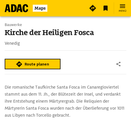
Maps
MENÜ
Bauwerke
Kirche der Heiligen Fosca
Venedig
Route planen
Die romanische Taufkirche Santa Fosca im Canaregioviertel
stammt aus dem 11. Jh., der Blütezeit der Insel, und verdankt
ihre Entstehung einem Märtyrergrab. Die Reliquien der
Märtyrerin Santa Fosca wurden nach der Überlieferung vor 1011
aus Libyen nach Torcello gebracht.
Der quadratische Zentralbau der Kirche mit einem in ein
Achteck eingeschriebenen griechischen Kreuz steht für die