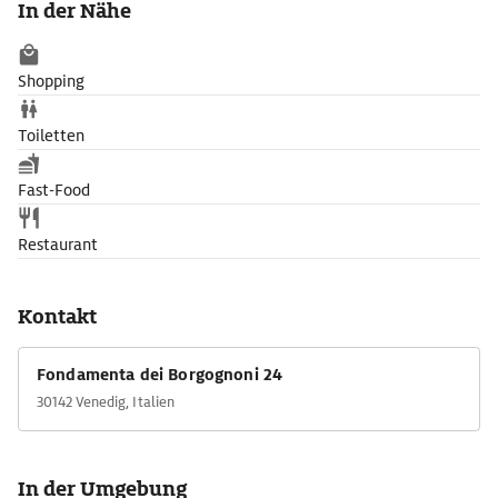
In der Nähe
typische byzantinische Bauweise des 11. Jh. Ein achteckiger
Arkadengang umgibt die Kirche mit Bögen, Säulen und
behauenen Kapitellen.
Shopping
Toiletten
Fast-Food
Restaurant
Kontakt
Fondamenta dei Borgognoni 24
30142 Venedig, Italien
In der Umgebung