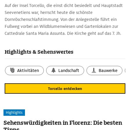
Auf der Insel Torcello, die einst dicht besiedelt und Hauptstadt
Seevenetiens war, herrscht heute die schönste
Dornröschenschlafstimmung. Von der Anlegestelle führt ein
Fußweg vorbei an Wildblumenwiesen und Gartenlokalen zur
Cattedrale Santa Maria Assunta. Die Kirche geht auf das 7. Jh.
zurück, 1008 wurde sie umgebaut. Im Inneren prangt an der
Westwand ein riesiges goldgrundiges Mosaik, das kein Detail
Highlights & Sehenswertes
des ›Jüngsten Gerichts‹ ausspart. Oben erscheint Christus als
Richter, unter ihm sind die Erzengel tätig. Sie wiegen die
Seelen der Verstorbenen und schubsen die, deren Seelen als zu
Aktivitäten
Landschaft
Bauwerke
leicht befunden wurden, in den Höllenschlund. Unten schmoren
die Verdammten in der Hölle, adrett nach Art ihrer
Torcello entdecken
Verfehlungen in Abteilungen geordnet.
Highlights
Sehenswürdigkeiten in Florenz: Die besten
Tipps