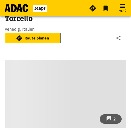
Maps
MENÜ
Torcello
Venedig, Italien
Route planen
2