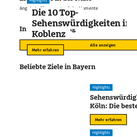
Highlights
Angebote für unvergessliche Momente
Die 10 Top-
Sehenswürdigkeiten in
In der Umgebung
Koblenz
Alle anzeigen
Mehr erfahren
Beliebte Ziele in Bayern
Highlights
Sehenswürdigk
Köln: Die best
Mehr erfahren
Highlights