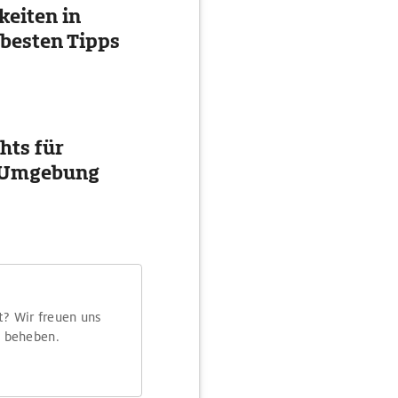
eiten in
 besten Tipps
hts für
d Umgebung
t? Wir freuen uns
m beheben.