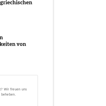
 griechischen
en
keiten von
t? Wir freuen uns
m beheben.