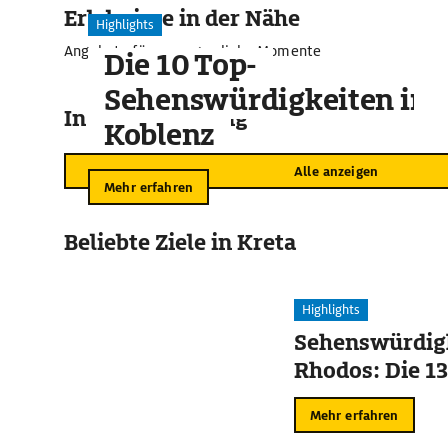
Erlebnisse in der Nähe
Highlights
Angebote für unvergessliche Momente
Die 10 Top-
Sehenswürdigkeiten in
In der Umgebung
Koblenz
Alle anzeigen
Mehr erfahren
Beliebte Ziele in Kreta
Highlights
Sehenswürdigk
Rhodos: Die 13
Mehr erfahren