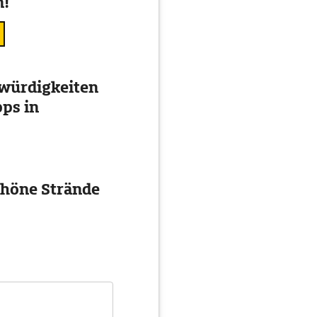
n!
würdigkeiten
ps in
chöne Strände