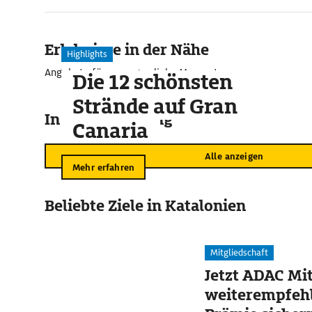
Erlebnisse in der Nähe
Highlights
Angebote für unvergessliche Momente
Die 12 schönsten
Strände auf Gran
In der Umgebung
Canaria
Alle anzeigen
Mehr erfahren
Beliebte Ziele in Katalonien
Mitgliedschaft
Jetzt ADAC Mit
weiterempfehl