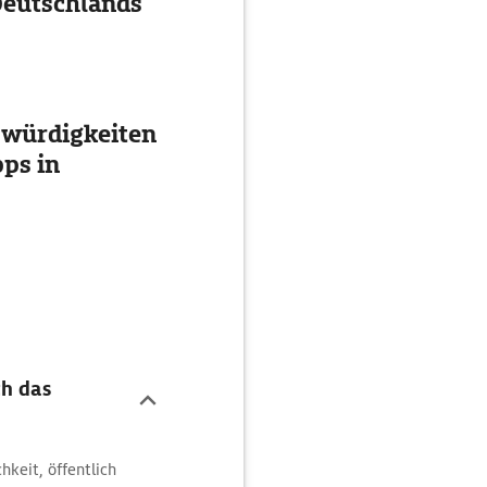
eutschlands
swürdigkeiten
ps in
ch das
keit, öffentlich