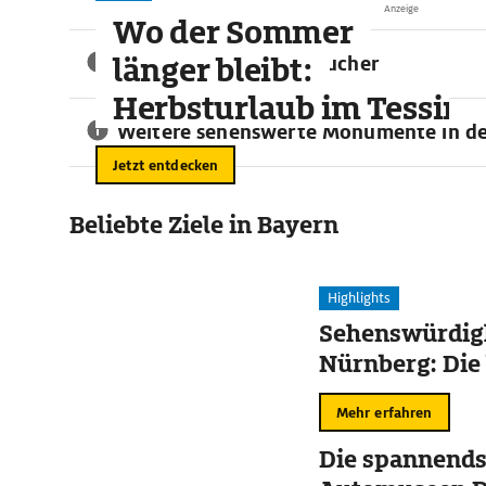
Anzeige
Wo der Sommer
länger bleibt:
Informationen für Besucher
Herbsturlaub im Tessin
Weitere sehenswerte Monumente in d
Jetzt entdecken
Beliebte Ziele in Bayern
Highlights
Sehenswürdigk
Nürnberg: Die
Mehr erfahren
Die spannends