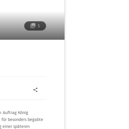
5
 Auftrag König
g für besonders begabte
g einer späteren