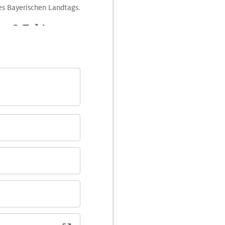
des Bayerischen Landtags.
n & Fakten aus
geordnete unter einem
anstraße ab, die von
 plante das Bauwerk als
Mitte des 20.
he Landtag die
den zu Auszeiten und
ertes rund um
 über Teile der
l ein schöner Blick auf
urch den Stadtteil Lehel
schen Garten. Am Eisbach
el eröffnen sich