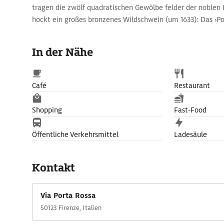
tragen die zwölf quadratischen Gewölbe felder der noblen 
hockt ein großes bronzenes Wildschwein (um 1633): Das ›Porc
Glück bringen, die seine Nase rubbeln.
In der Nähe
Café
Restaurant
Shopping
Fast-Food
Öffentliche Verkehrsmittel
Ladesäule
Kontakt
Via Porta Rossa
50123 Firenze, Italien