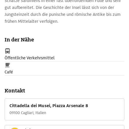
Schätze Sardiniens in einer fast überfordernden Fülle und sehr
gut aufbereitet. Die Geschichte der Insel lässt sich von der
Jungsteinzeit durch die punische und römische Antike bis zum
frühen Mittelalter verfolgen.
Höhepunkt bilden die ›Bronzetti‹, 400 Bronzestatuetten von
Kriegern, meist Bogenschützen, aus der Nuraghenzeit.. Tier,
In der Nähe
Krieger, Hirte, Dame - die streng geometrischen Figuren wirken
wie moderne und jahrtausende alte Kunst zugleich. Aus
derselben Epoche (1500-500 v. Chr.) sind die Statuen von
Öffentliche Verkehrsmittel
Mont’e Prama, kolossale Steinfiguren mit Waffen und Schilden.
Café
Kontakt
Cittadella dei Musei, Piazza Arsenale 8
09100 Cagliari, Italien