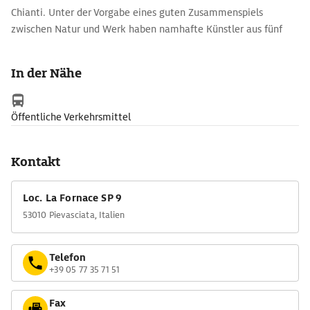
Chianti. Unter der Vorgabe eines guten Zusammenspiels
zwischen Natur und Werk haben namhafte Künstler aus fünf
Kontinenten ihre Kreativität und ihr einfühlungsvermögen in
die besondere Waldlandschaft unter Beweis gestellt.
In der Nähe
Entstanden sind zwei Dutzend beeindruckende zeitgenössische
Skulpturen, die auf einem 1 km langen, kinderwagengerechten
Rundweg zu bestaunen sind. In einem Amphitheater im
Öffentliche Verkehrsmittel
Parkinneren können die Besuchern im Juli und August ein
abwechslungsreiches Konzertprogramm genießen.
Kontakt
Loc. La Fornace SP 9
53010 Pievasciata, Italien
Telefon
+39 05 77 35 71 51
Fax