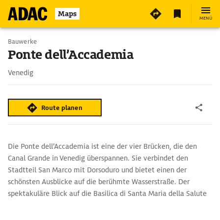
2
Maps
MENÜ
Bauwerke
Ponte dell’Accademia
Venedig
Route planen
Die Ponte dell’Accademia ist eine der vier Brücken, die den
Canal Grande in Venedig überspannen. Sie verbindet den
Stadtteil San Marco mit Dorsoduro und bietet einen der
schönsten Ausblicke auf die berühmte Wasserstraße. Der
spektakuläre Blick auf die Basilica di Santa Maria della Salute
und den Canal Grande macht die Brücke bei Sonnenaufgang
und -untergang zu einem hervorragenden Fotospot.