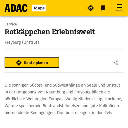
3
Maps
MENÜ
Service
Rotkäppchen Erlebniswelt
Freyburg (Unstrut)
Route planen
Die sonnigen Südost- und Südwesthänge an Saale und Unstrut
in der Umgebung von Naumburg und Freyburg bilden die
nördlichste Weinregion Europas. Wenig Niederschlag, trockene,
Wärme speichernde Buntsandsteinfelsen und gute Kalkböden
bieten ideale Bedingungen. Die fünfstöckigen, in den Fels
getriebenen Keller sind perfekte Lagerstätten für Sekt und
Wein.