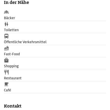
In der Nähe
aussichtslosem Kampf Selbstmord. Die ›Nationale
Gedenkstätte für die Opfer des Heydrich Terrors‹ (Národní
památník hrdínů Heydrichiády) erinnert an sie.
Bäcker
Toiletten
Öffentliche Verkehrsmittel
Fast-Food
Shopping
Restaurant
Café
Kontakt