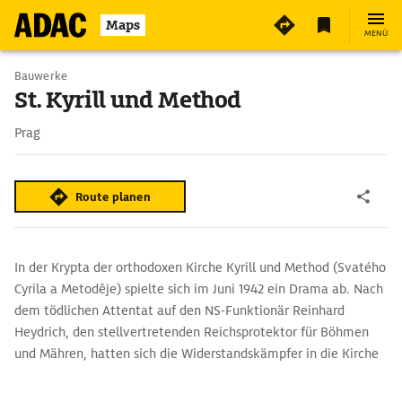
Maps
MENÜ
Bauwerke
St. Kyrill und Method
Prag
Route planen
In der Krypta der orthodoxen Kirche Kyrill und Method (Svatého
Cyrila a Metoděje) spielte sich im Juni 1942 ein Drama ab. Nach
dem tödlichen Attentat auf den NS-Funktionär Reinhard
Heydrich, den stellvertretenden Reichsprotektor für Böhmen
und Mähren, hatten sich die Widerstandskämpfer in die Kirche
geflüchtet. Sie wurden jedoch von der Waffen-SS entdeckt.
Drei von ihnen wurden getötet, die übrigen vier begingen nach