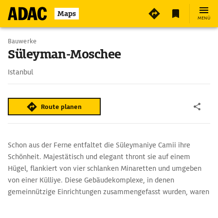
Maps
MENÜ
Bauwerke
Süleyman-Moschee
Istanbul
Route planen
Schon aus der Ferne entfaltet die Süleymaniye Camii ihre
Schönheit. Majestätisch und elegant thront sie auf einem
Hügel, flankiert von vier schlanken Minaretten und umgeben
von einer Külliye. Diese Gebäudekomplexe, in denen
gemeinnützige Einrichtungen zusammengefasst wurden, waren
für große Moscheen typisch. Im Fall der Süleyman-Moschee
besteht sie aus vier Schulen (Medresen), dazu Krankenhaus,