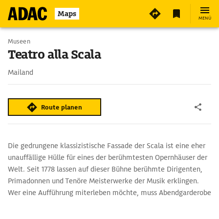
7
Maps
MENÜ
Museen
Teatro alla Scala
Mailand
Route planen
Die gedrungene klassizistische Fassade der Scala ist eine eher
unauffällige Hülle für eines der berühmtesten Opernhäuser der
Welt. Seit 1778 lassen auf dieser Bühne berühmte Dirigenten,
Primadonnen und Tenöre Meisterwerke der Musik erklingen.
Wer eine Aufführung miterleben möchte, muss Abendgarderobe
anlegen.
Das Museo Teatrale alla Scala zeigt Partituren,