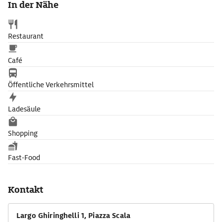
In der Nähe
Bühnenbildentwürfe, Kostüme und Porträts. Führungen durch
die Oper gibt es auf Voranmeldung.
Restaurant
Café
Öffentliche Verkehrsmittel
Ladesäule
Shopping
Fast-Food
Kontakt
Largo Ghiringhelli 1, Piazza Scala