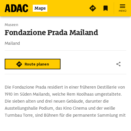
4
Maps
MENÜ
Museen
Fondazione Prada Mailand
Mailand
Route planen
Die Fondazione Prada residiert in einer früheren Destillerie von
1910 im Süden Mailands, welche Rem Koolhaas umgestaltete.
Die sieben alten und drei neuen Gebäude, darunter die
Ausstellungshalle Podium, das Kino Cinema und der weiße
Turmbau Torre, sind Bühnen für die permanente Sammlung mit
Kunst des 20./21. Jh., für Wechselausstellungen, Konzerte,
Filmvorführungen und andere Kulturevents. Ausrufezeichen des