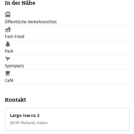
In der Nähe
Komplexes ist ein ganz mit Blattgold überzogenes Gebäude,
das Spukhaus genannt wird. In der Bar Luce kann man nach
dem Kunstgenuss ausruhen bei Essen und Trinken.
Öffentliche Verkehrsmittel
Fast-Food
Park
Spielplatz
Café
Kontakt
Largo Isarco 2
20139 Mailand, Italien