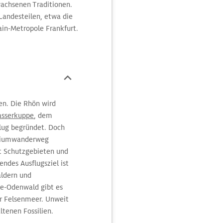
wachsenen Traditionen.
 Landesteilen, etwa die
ain-Metropole Frankfurt.
en. Die Rhön wird
sserkuppe
, dem
flug begründet. Doch
emiumwanderweg
t Schutzgebieten und
des Ausflugsziel ist
äldern und
e-Odenwald gibt es
r Felsenmeer. Unweit
ltenen Fossilien.