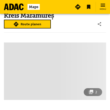
Maps
MENÜ
Kreis Maramureș
Route planen
2