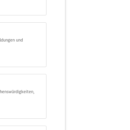
eldungen und
ehens­würdig­keiten,