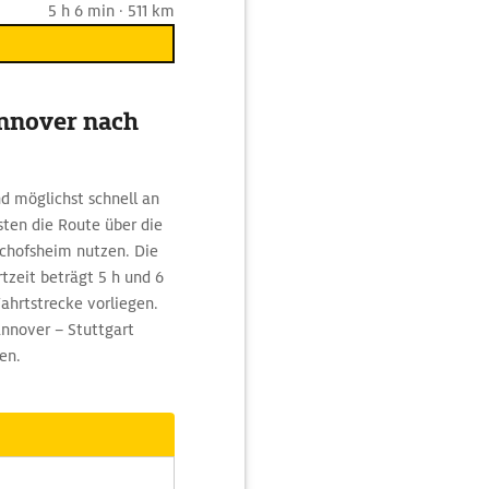
5 h 6 min · 511 km
annover nach
 möglichst schnell an
sten die Route über die
schofsheim nutzen. Die
tzeit beträgt 5 h und 6
ahrtstrecke vorliegen.
nnover – Stuttgart
en.