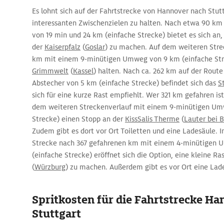
Es lohnt sich auf der Fahrtstrecke von Hannover nach Stutt
interessanten Zwischenzielen zu halten. Nach etwa 90 km
von 19 min und 24 km (einfache Strecke) bietet es sich an
der
Kaiserpfalz
(
Goslar
) zu machen. Auf dem weiteren Strec
km mit einem 9-minütigen Umweg von 9 km (einfache Str
Grimmwelt
(
Kassel
) halten. Nach ca. 262 km auf der Rout
Abstecher von 5 km (einfache Strecke) befindet sich das
S
sich für eine kurze Rast empfiehlt. Wer 321 km gefahren i
dem weiteren Streckenverlauf mit einem 9-minütigen Um
Strecke) einen Stopp an der
KissSalis Therme
(
Lauter bei 
Zudem gibt es dort vor Ort Toiletten und eine Ladesäule. I
Strecke nach 367 gefahrenen km mit einem 4-minütigen 
(einfache Strecke) eröffnet sich die Option, eine kleine Ra
(
Würzburg
) zu machen. Außerdem gibt es vor Ort eine Lade
Spritkosten für die Fahrtstrecke Ha
Stuttgart