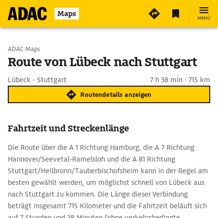
Maps
MENÜ
Start wählen
ADAC Maps
Route von Lübeck nach Stuttgart
Ziel eingeben
Lübeck - Stuttgart
7 h 38 min · 715 km
Routendetails anzeigen
Fahrtzeit und Streckenlänge
Die Route über die A 1 Richtung Hamburg, die A 7 Richtung
Hannover/Seevetal-Ramelsloh und die A 81 Richtung
Stuttgart/Heilbronn/Tauberbischofsheim kann in der Regel am
besten gewählt werden, um möglichst schnell von Lübeck aus
nach Stuttgart zu kommen. Die Länge dieser Verbindung
beträgt insgesamt 715 Kilometer und die Fahrtzeit beläuft sich
auf 7 Stunden und 38 Minuten (ohne verkehrsbedingte