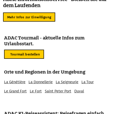
dem Laufenden
Mehr Infos zur Einwilligung
ADAC Tourmail - aktuelle Infos zum
Urlaubsstart.
Tourmail bestellen
Orte und Regionen in der Umgebung
La Génétière
La Donnellerie
La Seigneurie
La Tour
Le Grand Fort
Le Fort
Saint Peter Port
Duval
ADAC KI-Reiseassistent: Reisefragen einfach