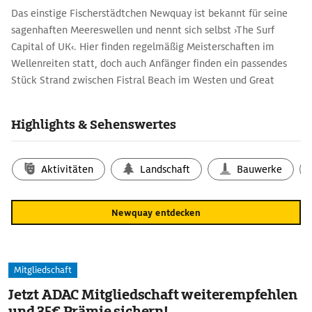
Das einstige Fischerstädtchen Newquay ist bekannt für seine
sagenhaften Meereswellen und nennt sich selbst ›The Surf
Capital of UK‹. Hier finden regelmäßig Meisterschaften im
Wellenreiten statt, doch auch Anfänger finden ein passendes
Stück Strand zwischen Fistral Beach im Westen und Great
Western und Tolcarne Beach im Osten der Stadt. Mit der Surfer-
Gemeinde kommen auch die Partys - in der warmen Jahreszeit
Highlights & Sehenswertes
ist Newquay meist recht trubelig. Aber das hat Tradition: Die
Beatles drehten hier 1967 Teile ihres psychedelisch
angehauchten ›Magical Mystery Tour‹-Films.
Aktivitäten
Landschaft
Bauwerke
Newquay entdecken
Mitgliedschaft
Jetzt ADAC Mitgliedschaft weiterempfehlen
und 35€ Prämie sichern!