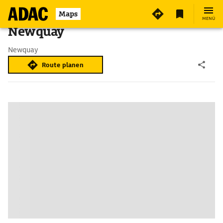
Maps
MENÜ
Newquay
Newquay
Route planen