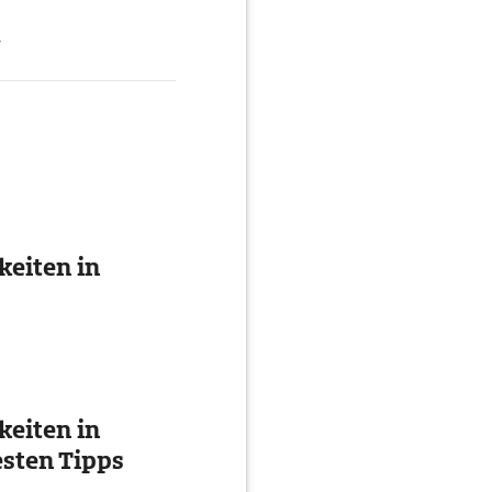
g
eiten in
eiten in
esten Tipps