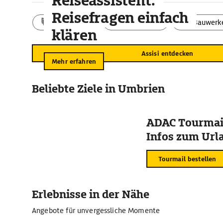
Reiseassistent:
Reisefragen einfach
Aktivitäten
Landschaft
Bauwerk
klären
Assisi entdecken
Mehr erfahren
Beliebte Ziele in Umbrien
ADAC Tourmail
Infos zum Urla
Tourmail bestellen
Erlebnisse in der Nähe
Angebote für unvergessliche Momente