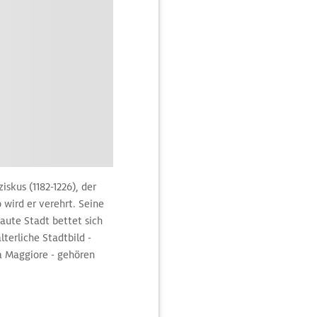
skus (1182-1226), der
 wird er verehrt. Seine
ute Stadt bettet sich
terliche Stadtbild -
a Maggiore - gehören
irche Santa Chiara aus