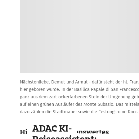
Nächstenliebe, Demut und Armut - dafür steht der hl. Franzi
hier geboren wurde. In der Basilica Papale di San Francesco
ganz aus dem zart ockerfarbenen Stein der Umgebung geba
auf einen grünen Ausläufer des Monte Subasio. Das mittelal
dazu zählen die Stadtmauer sowie die Festungsruine Rocc
seit dem Jahr 2000 zum Weltkulturerbe der UNESCO. Die K
ADAC KI-
dem 13. Jh. birgt das Grabmal der hl. Klara.
Highlights & Sehenswertes