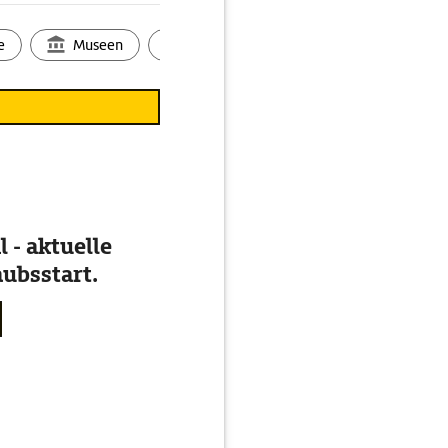
e
Museen
Ortsbild
Touren
Ges
 - aktuelle
ubsstart.